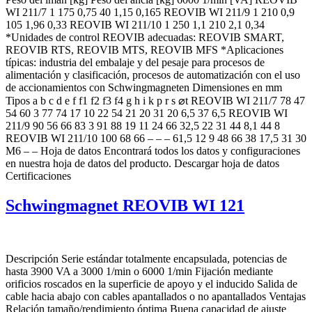
WI 211/7 1 175 0,75 40 1,15 0,165 REOVIB WI 211/9 1 210 0,9
105 1,96 0,33 REOVIB WI 211/10 1 250 1,1 210 2,1 0,34
*Unidades de control REOVIB adecuadas: REOVIB SMART,
REOVIB RTS, REOVIB MTS, REOVIB MFS *Aplicaciones
típicas: industria del embalaje y del pesaje para procesos de
alimentación y clasificación, procesos de automatización con el uso
de accionamientos con Schwingmagneten Dimensiones en mm
Tipos a b c d e f f1 f2 f3 f4 g h i k p r s ⌀t REOVIB WI 211/7 78 47
54 60 3 77 74 17 10 22 54 21 20 31 20 6,5 37 6,5 REOVIB WI
211/9 90 56 66 83 3 91 88 19 11 24 66 32,5 22 31 44 8,1 44 8
REOVIB WI 211/10 100 68 66 – – – 61,5 12 9 48 66 38 17,5 31 30
M6 – – Hoja de datos Encontrará todos los datos y configuraciones
en nuestra hoja de datos del producto. Descargar hoja de datos
Certificaciones
Schwingmagnet REOVIB WI 121
Descripción Serie estándar totalmente encapsulada, potencias de
hasta 3900 VA a 3000 1/min o 6000 1/min Fijación mediante
orificios roscados en la superficie de apoyo y el inducido Salida de
cable hacia abajo con cables apantallados o no apantallados Ventajas
Relación tamaño/rendimiento óptima Buena capacidad de ajuste