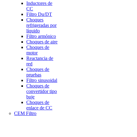
Inductores de
CC
Filtro Du/DT
Choques
refrigeradas por
líquido
Filtro armónico
Choques de aire
Choques de
motor
Reactancia de
red
Choques de
pruebas
Filtro sinusoidal
Choques de
convertidor tipo
buje
Choques de
enlace de CC
CEM Filtro