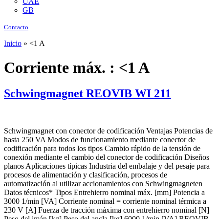
UAE
GB
Contacto
Inicio
»
<1 A
Corriente máx. :
<1 A
Schwingmagnet REOVIB WI 211
Schwingmagnet con conector de codificación Ventajas Potencias de
hasta 250 VA Modos de funcionamiento mediante conector de
codificación para todos los tipos Cambio rápido de la tensión de
conexión mediante el cambio del conector de codificación Diseños
planos Aplicaciones típicas Industria del embalaje y del pesaje para
procesos de alimentación y clasificación, procesos de
automatización al utilizar accionamientos con Schwingmagneten
Datos técnicos* Tipos Entrehierro nominal máx. [mm] Potencia a
3000 1/min [VA] Corriente nominal = corriente nominal térmica a
230 V [A] Fuerza de tracción máxima con entrehierro nominal [N]
Peso del imán [kg] Peso del ancla [kg] 6000 1/min [VA] REOVIB