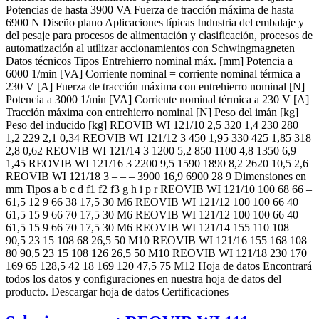
Potencias de hasta 3900 VA Fuerza de tracción máxima de hasta
6900 N Diseño plano Aplicaciones típicas Industria del embalaje y
del pesaje para procesos de alimentación y clasificación, procesos de
automatización al utilizar accionamientos con Schwingmagneten
Datos técnicos Tipos Entrehierro nominal máx. [mm] Potencia a
6000 1/min [VA] Corriente nominal = corriente nominal térmica a
230 V [A] Fuerza de tracción máxima con entrehierro nominal [N]
Potencia a 3000 1/min [VA] Corriente nominal térmica a 230 V [A]
Tracción máxima con entrehierro nominal [N] Peso del imán [kg]
Peso del inducido [kg] REOVIB WI 121/10 2,5 320 1,4 230 280
1,2 229 2,1 0,34 REOVIB WI 121/12 3 450 1,95 330 425 1,85 318
2,8 0,62 REOVIB WI 121/14 3 1200 5,2 850 1100 4,8 1350 6,9
1,45 REOVIB WI 121/16 3 2200 9,5 1590 1890 8,2 2620 10,5 2,6
REOVIB WI 121/18 3 – – – 3900 16,9 6900 28 9 Dimensiones en
mm Tipos a b c d f1 f2 f3 g h i p r REOVIB WI 121/10 100 68 66 –
61,5 12 9 66 38 17,5 30 M6 REOVIB WI 121/12 100 100 66 40
61,5 15 9 66 70 17,5 30 M6 REOVIB WI 121/12 100 100 66 40
61,5 15 9 66 70 17,5 30 M6 REOVIB WI 121/14 155 110 108 –
90,5 23 15 108 68 26,5 50 M10 REOVIB WI 121/16 155 168 108
80 90,5 23 15 108 126 26,5 50 M10 REOVIB WI 121/18 230 170
169 65 128,5 42 18 169 120 47,5 75 M12 Hoja de datos Encontrará
todos los datos y configuraciones en nuestra hoja de datos del
producto. Descargar hoja de datos Certificaciones