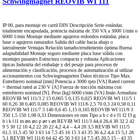
Schwingmagnet REOVIB WI 111
IP 00, para montaje en carril DIN Descripción Serie estándar,
totalmente encapsulada, potencia máxima de 350 VA a 3000 1/min o
6000 1/min Montaje mediante agujeros redondos estándar, placa
base o agujeros ranurados Salida del cable hacia abajo o
lateralmente Ventajas Relación tamaño/rendimiento óptima Buena
adaptabilidad Montaje seguro mediante placa base sólida con
montajes pasantes Estructura compacta y robusta Aplicaciones
típicas Industria del embalaje y del pesaje para procesos de
alimentación y clasificación, procesos de automatización al utilizar
accionamientos con Schwingmagneten Datos técnicos Tipo Max.
Entrehierro nominal [mm] Potencia a 3000 rpm [VA] Rated current
= thermal rated at 230 V [A] Fuerza de tracción máxima con
entrehierro nominal [N]. Peso [kg] 6000 r/min [VA] Imán Armadura
REOVIB WI 111/3 2 15 0,065 5 0,135 0,025 REOVIB WI 111/5 1
60 0,26 38 0,405 0,085 REOVIB WI 111/6 2,5 70 0,3 24 0,58 0,11
REOVIB WI 111/7 3 140 0,6 45 1,15 0,165 REOVIB WI 111/9 3
350 1,5 150 1,98 0,33 Dimensiones en mm Tipo a b c d e f1 f2 f3 g
h i k l l1 m ⌀n ⌀o p ⌀r s ⌀t REVIB WI 111/3 44,4 26,4 30 32 2 42
9 5 30 12 10 4,2 22 20 22 4,2 4,4 – 4,4 20 3,5 REVIB WI 111/5
61,5 31,5 45 50 3 63 14 7,5 45 16 15 3 43 35 36 4,2 4,4 15 5,1 28
5,1 REVIB WI 111/6 64 42 45 50 3 63 14 7,5 45 20,5 15 – 43 35