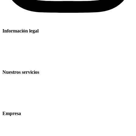
Información legal
Aviso legal
Política de privacidad
Condiciones de venta y entrega
Nuestros servicios
Sectores
Productos
Tecnologías
Empresa
Acerca de nosotros
Sostenibilidad