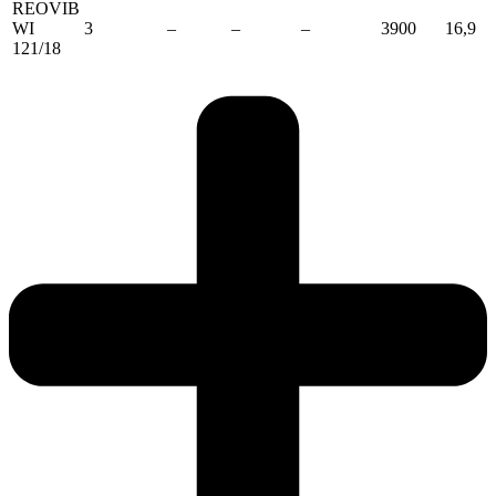
REOVIB
WI
3
–
–
–
3900
16,9
121/18