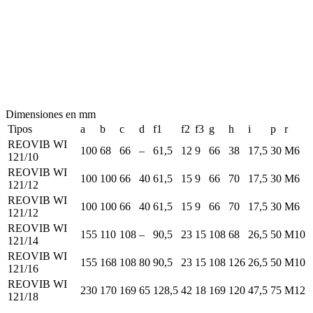
Dimensiones en mm
Tipos
a
b
c
d
f1
f2
f3
g
h
i
p
r
REOVIB WI
100
68
66
–
61,5
12
9
66
38
17,5
30
M6
121/10
REOVIB WI
100
100
66
40
61,5
15
9
66
70
17,5
30
M6
121/12
REOVIB WI
100
100
66
40
61,5
15
9
66
70
17,5
30
M6
121/12
REOVIB WI
155
110
108
–
90,5
23
15
108
68
26,5
50
M10
121/14
REOVIB WI
155
168
108
80
90,5
23
15
108
126
26,5
50
M10
121/16
REOVIB WI
230
170
169
65
128,5
42
18
169
120
47,5
75
M12
121/18