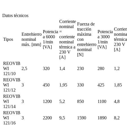
Datos técnicos
Corriente
Fuerza de
nominal
tracción
Corrien
Potencia
=
Potencia
Entrehierro
máxima
nomina
a 6000
corriente
a 3000
Tipos
nominal
con
térmica
1/min
nominal
1/min
máx. [mm]
entrehierro
230 V
[VA]
térmica a
[VA]
nominal
[A]
230 V
[N]
[A]
REOVIB
WI
2,5
320
1,4
230
280
1,2
121/10
REOVIB
WI
3
450
1,95
330
425
1,85
121/12
REOVIB
WI
3
1200
5,2
850
1100
4,8
121/14
REOVIB
WI
3
2200
9,5
1590
1890
8,2
121/16