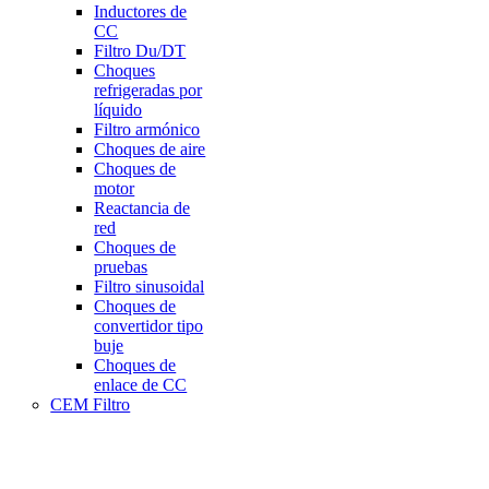
Inductores de
CC
Filtro Du/DT
Choques
refrigeradas por
líquido
Filtro armónico
Choques de aire
Choques de
motor
Reactancia de
red
Choques de
pruebas
Filtro sinusoidal
Choques de
convertidor tipo
buje
Choques de
enlace de CC
CEM Filtro