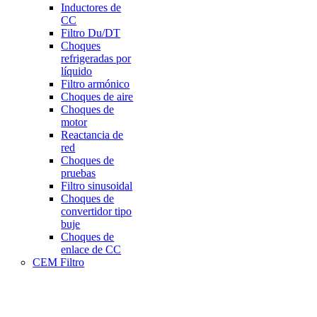
Inductores de
CC
Filtro Du/DT
Choques
refrigeradas por
líquido
Filtro armónico
Choques de aire
Choques de
motor
Reactancia de
red
Choques de
pruebas
Filtro sinusoidal
Choques de
convertidor tipo
buje
Choques de
enlace de CC
CEM Filtro