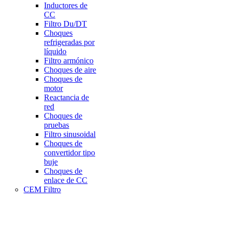
Inductores de
CC
Filtro Du/DT
Choques
refrigeradas por
líquido
Filtro armónico
Choques de aire
Choques de
motor
Reactancia de
red
Choques de
pruebas
Filtro sinusoidal
Choques de
convertidor tipo
buje
Choques de
enlace de CC
CEM Filtro