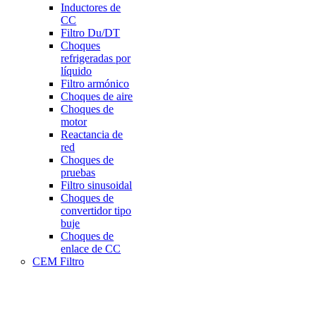
Inductores de
CC
Filtro Du/DT
Choques
refrigeradas por
líquido
Filtro armónico
Choques de aire
Choques de
motor
Reactancia de
red
Choques de
pruebas
Filtro sinusoidal
Choques de
convertidor tipo
buje
Choques de
enlace de CC
CEM Filtro