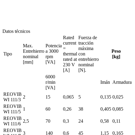
Datos técnicos
Rated
Fuerza de
current
tracción
Max.
Potencia
=
máxima
Entrehierro
a 3000
Peso
Tipo
thermal
con
nominal
rpm
[kg]
rated at
entrehierro
[mm]
[VA]
230 V
nominal
[A]
[N].
6000
r/min
Imán
Armadura
[VA]
REOVIB
2
15
0,065
5
0,135
0,025
WI 111/3
REOVIB
1
60
0,26
38
0,405
0,085
WI 111/5
REOVIB
2,5
70
0,3
24
0,58
0,11
WI 111/6
REOVIB
3
140
0,6
45
1,15
0,165