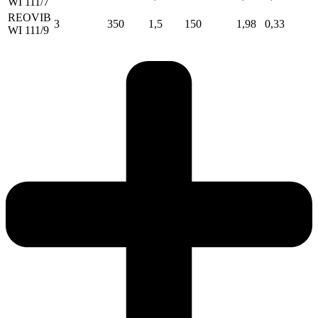
WI 111/7
REOVIB
3
350
1,5
150
1,98
0,33
WI 111/9