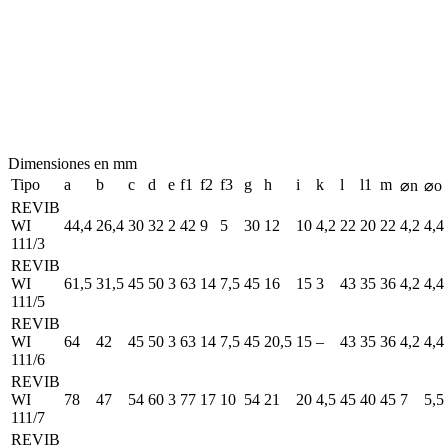
Dimensiones en mm
Tipo
a
b
c
d
e
f1
f2
f3
g
h
i
k
l
l1
m
⌀n
⌀o
REVIB
WI
44,4
26,4
30
32
2
42
9
5
30
12
10
4,2
22
20
22
4,2
4,4
111/3
REVIB
WI
61,5
31,5
45
50
3
63
14
7,5
45
16
15
3
43
35
36
4,2
4,4
111/5
REVIB
WI
64
42
45
50
3
63
14
7,5
45
20,5
15
–
43
35
36
4,2
4,4
111/6
REVIB
WI
78
47
54
60
3
77
17
10
54
21
20
4,5
45
40
45
7
5,5
111/7
REVIB