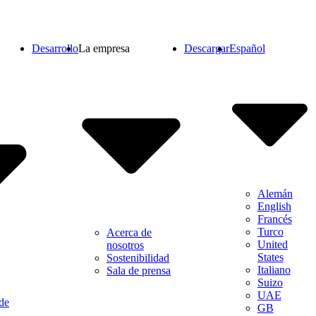
Desarrollo
La empresa
Descargar
Español
Alemán
English
Francés
Turco
Acerca de
United
nosotros
States
Sostenibilidad
Italiano
Sala de prensa
Suizo
UAE
de
GB