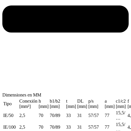
Dimensiones en MM
Conexión
h
b1/b2
t
DL
p/s
a
c1/c2
f
Tipo
[mm²]
[mm]
[mm]
[mm]
[mm]
[mm]
[mm]
[mm]
[
15,5/
IE/50
2,5
70
70/89
33
31
57/57
77
4
…
15,5/
IE/100
2,5
70
70/89
33
31
57/57
77
4
…