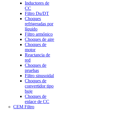
Inductores de
CC
Filtro Du/DT
Choques
refrigeradas por
líquido
Filtro armónico
Choques de aire
Choques de
motor
Reactancia de
red
Choques de
pruebas
Filtro sinusoidal
Choques de
convertidor tipo
buje
Choques de
enlace de CC
CEM Filtro