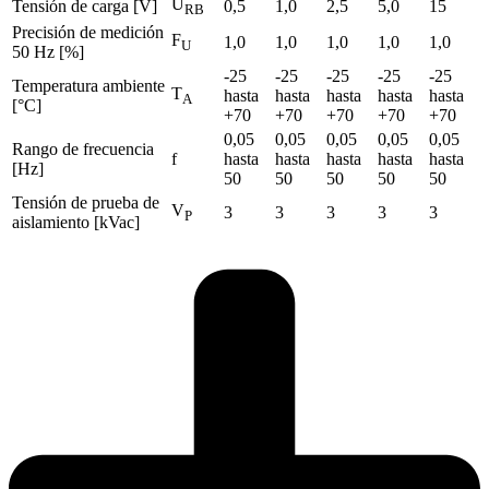
U
Tensión de carga [V]
0,5
1,0
2,5
5,0
15
RB
Precisión de medición
F
1,0
1,0
1,0
1,0
1,0
U
50 Hz [%]
-25
-25
-25
-25
-25
Temperatura ambiente
T
hasta
hasta
hasta
hasta
hasta
A
[°C]
+70
+70
+70
+70
+70
0,05
0,05
0,05
0,05
0,05
Rango de frecuencia
f
hasta
hasta
hasta
hasta
hasta
[Hz]
50
50
50
50
50
Tensión de prueba de
V
3
3
3
3
3
P
aislamiento [kVac]