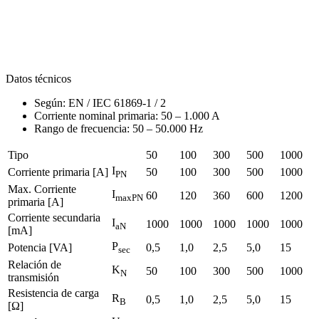
Datos técnicos
Según: EN / IEC 61869-1 / 2
Corriente nominal primaria: 50 – 1.000 A
Rango de frecuencia: 50 – 50.000 Hz
Tipo
50
100
300
500
1000
I
Corriente primaria [A]
50
100
300
500
1000
PN
Max. Corriente
I
60
120
360
600
1200
maxPN
primaria [A]
Corriente secundaria
I
1000
1000
1000
1000
1000
aN
[mA]
P
Potencia [VA]
0,5
1,0
2,5
5,0
15
sec
Relación de
K
50
100
300
500
1000
N
transmisión
Resistencia de carga
R
0,5
1,0
2,5
5,0
15
B
[Ω]