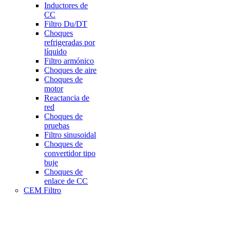
Inductores de
CC
Filtro Du/DT
Choques
refrigeradas por
líquido
Filtro armónico
Choques de aire
Choques de
motor
Reactancia de
red
Choques de
pruebas
Filtro sinusoidal
Choques de
convertidor tipo
buje
Choques de
enlace de CC
CEM Filtro