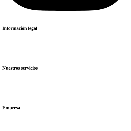
Información legal
Aviso legal
Política de privacidad
Condiciones de venta y entrega
Nuestros servicios
Sectores
Productos
Tecnologías
Empresa
Acerca de nosotros
Sostenibilidad