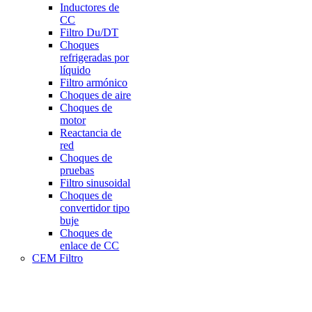
Inductores de
CC
Filtro Du/DT
Choques
refrigeradas por
líquido
Filtro armónico
Choques de aire
Choques de
motor
Reactancia de
red
Choques de
pruebas
Filtro sinusoidal
Choques de
convertidor tipo
buje
Choques de
enlace de CC
CEM Filtro