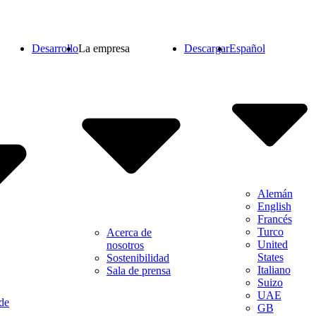
Desarrollo
La empresa
Descargar
Español
Alemán
English
Francés
Turco
Acerca de
United
nosotros
States
Sostenibilidad
Italiano
Sala de prensa
Suizo
UAE
de
GB