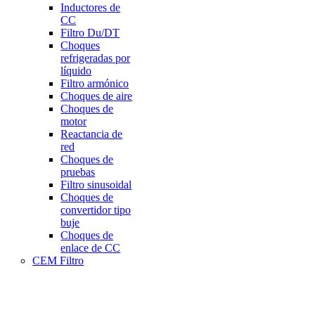
Inductores de
CC
Filtro Du/DT
Choques
refrigeradas por
líquido
Filtro armónico
Choques de aire
Choques de
motor
Reactancia de
red
Choques de
pruebas
Filtro sinusoidal
Choques de
convertidor tipo
buje
Choques de
enlace de CC
CEM Filtro