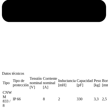
Datos técnicos
Tensión
Corriente
Tipo de
Inductancia
Capacidad
Peso
Bor
Tipo
nominal
nominal
protección
[mH]
[pF]
[kg]
[mm
[V]
[A]
CNW
M
IP 66
8
2
330
3,3
2,5
833 /
8