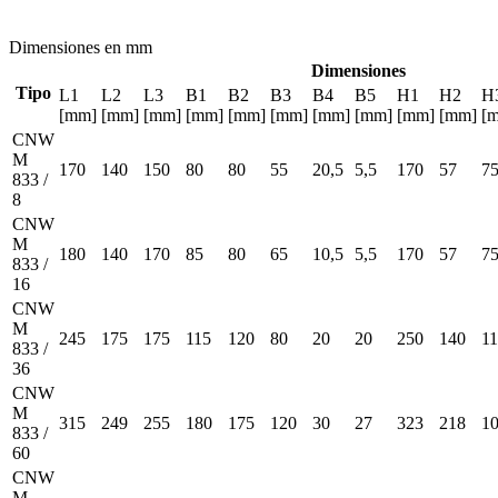
Dimensiones en mm
Dimensiones
Tipo
L1
L2
L3
B1
B2
B3
B4
B5
H1
H2
H
[mm]
[mm]
[mm]
[mm]
[mm]
[mm]
[mm]
[mm]
[mm]
[mm]
[
CNW
M
170
140
150
80
80
55
20,5
5,5
170
57
7
833 /
8
CNW
M
180
140
170
85
80
65
10,5
5,5
170
57
7
833 /
16
CNW
M
245
175
175
115
120
80
20
20
250
140
1
833 /
36
CNW
M
315
249
255
180
175
120
30
27
323
218
1
833 /
60
CNW
M