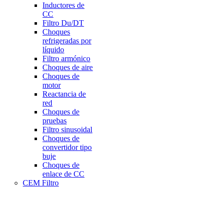
Inductores de
CC
Filtro Du/DT
Choques
refrigeradas por
líquido
Filtro armónico
Choques de aire
Choques de
motor
Reactancia de
red
Choques de
pruebas
Filtro sinusoidal
Choques de
convertidor tipo
buje
Choques de
enlace de CC
CEM Filtro