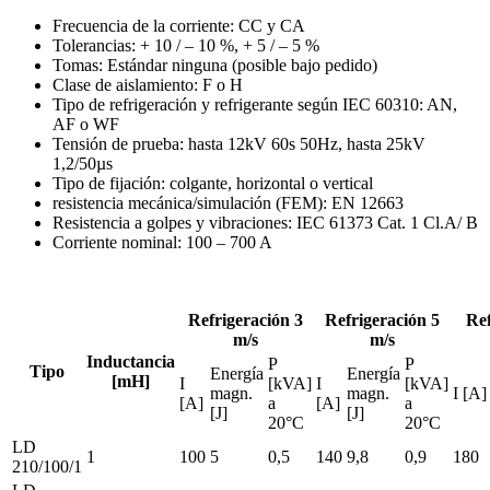
Frecuencia de la corriente: CC y CA
Tolerancias: + 10 / – 10 %, + 5 / – 5 %
Tomas: Estándar ninguna (posible bajo pedido)
Clase de aislamiento: F o H
Tipo de refrigeración y refrigerante según IEC 60310: AN,
AF o WF
Tensión de prueba: hasta 12kV 60s 50Hz, hasta 25kV
1,2/50µs
Tipo de fijación: colgante, horizontal o vertical
resistencia mecánica/simulación (FEM): EN 12663
Resistencia a golpes y vibraciones: IEC 61373 Cat. 1 Cl.A/ B
Corriente nominal: 100 – 700 A
Refrigeración 3
Refrigeración 5
Ref
m/s
m/s
Inductancia
P
P
Tipo
Energía
Energía
[mH]
I
[kVA]
I
[kVA]
magn.
magn.
I [A]
[A]
a
[A]
a
[J]
[J]
20°C
20°C
LD
1
100
5
0,5
140
9,8
0,9
180
210/100/1