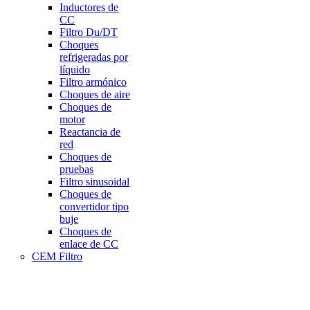
Inductores de
CC
Filtro Du/DT
Choques
refrigeradas por
líquido
Filtro armónico
Choques de aire
Choques de
motor
Reactancia de
red
Choques de
pruebas
Filtro sinusoidal
Choques de
convertidor tipo
buje
Choques de
enlace de CC
CEM Filtro