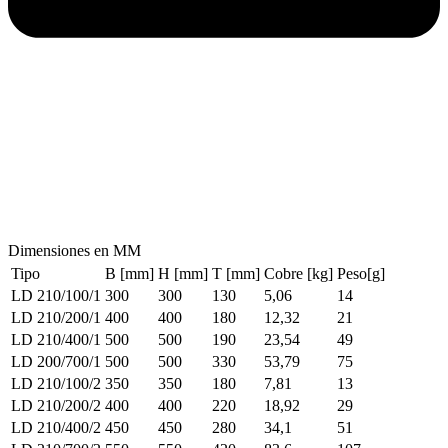
Dimensiones en MM
Tipo
B [mm]
H [mm]
T [mm]
Cobre [kg]
Peso[g]
LD 210/100/1
300
300
130
5,06
14
LD 210/200/1
400
400
180
12,32
21
LD 210/400/1
500
500
190
23,54
49
LD 200/700/1
500
500
330
53,79
75
LD 210/100/2
350
350
180
7,81
13
LD 210/200/2
400
400
220
18,92
29
LD 210/400/2
450
450
280
34,1
51