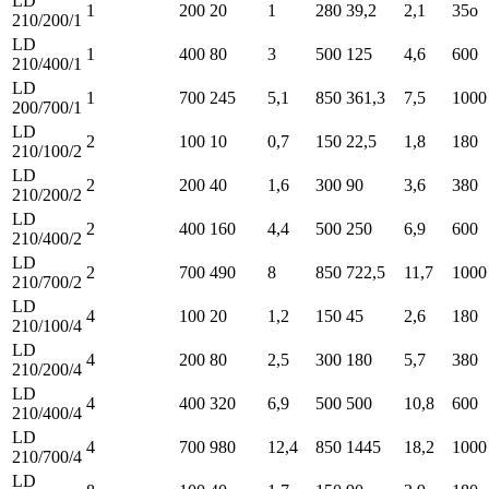
LD
1
200
20
1
280
39,2
2,1
35o
210/200/1
LD
1
400
80
3
500
125
4,6
600
210/400/1
LD
1
700
245
5,1
850
361,3
7,5
1000
200/700/1
LD
2
100
10
0,7
150
22,5
1,8
180
210/100/2
LD
2
200
40
1,6
300
90
3,6
380
210/200/2
LD
2
400
160
4,4
500
250
6,9
600
210/400/2
LD
2
700
490
8
850
722,5
11,7
1000
210/700/2
LD
4
100
20
1,2
150
45
2,6
180
210/100/4
LD
4
200
80
2,5
300
180
5,7
380
210/200/4
LD
4
400
320
6,9
500
500
10,8
600
210/400/4
LD
4
700
980
12,4
850
1445
18,2
1000
210/700/4
LD