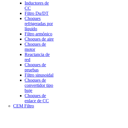
Inductores de
CC
Filtro Du/DT
Choques
refrigeradas por
líquido
Filtro armónico
Choques de aire
Choques de
motor
Reactancia de
red
Choques de
pruebas
Filtro sinusoidal
Choques de
convertidor tipo
buje
Choques de
enlace de CC
CEM Filtro