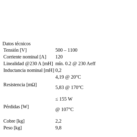
Datos técnicos
Tensión [V]
500 – 1100
Corriente nominal [A]
120
Linealidad @230 A [mH]
mín. 0.2 @ 230 Aeff
Inductancia nominal [mH]
0,2
4,19 @ 20°C
Resistencia [mΩ]
5,83 @ 170°C
≤ 155 W
Pérdidas [W]
@ 107°C
Cobre [kg]
2,2
Peso [kg]
9,8