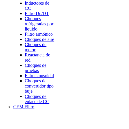
Inductores de
CC
Filtro Du/DT
Choques
refrigeradas por
líquido
Filtro armónico
Choques de aire
Choques de
motor
Reactancia de
red
Choques de
pruebas
Filtro sinusoidal
Choques de
convertidor tipo
buje
Choques de
enlace de CC
CEM Filtro