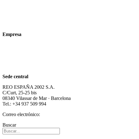
Sectores
Productos
Tecnologías
Empresa
Acerca de nosotros
Sostenibilidad
Carrera profesional
Sede central
REO ESPAÑA 2002 S.A.
C/Curt, 25-25 bis
08340 Vilassar de Mar · Barcelona
Tel.: +34 937 509 994
Correo electrónico:
info@reospain.com
Buscar