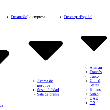
Desarrollo
La empresa
Descargar
Español
Alemán
Francés
Turco
United
Acerca de
States
nosotros
Italiano
Sostenibilidad
Suizo
Sala de prensa
UAE
GB
de