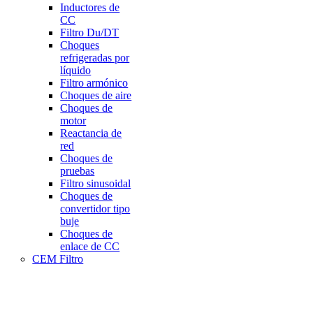
Inductores de
CC
Filtro Du/DT
Choques
refrigeradas por
líquido
Filtro armónico
Choques de aire
Choques de
motor
Reactancia de
red
Choques de
pruebas
Filtro sinusoidal
Choques de
convertidor tipo
buje
Choques de
enlace de CC
CEM Filtro