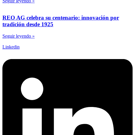
Seguir leyendo »
REO AG celebra su centenario: innovación por
tradición desde 1925
Seguir leyendo »
Linkedin