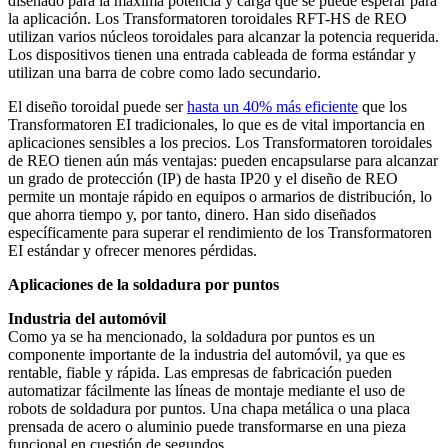
diseñado para la máxima potencia y carga que se puede esperar para
la aplicación. Los Transformatoren toroidales RFT-HS de REO
utilizan varios núcleos toroidales para alcanzar la potencia requerida.
Los dispositivos tienen una entrada cableada de forma estándar y
utilizan una barra de cobre como lado secundario.
El diseño toroidal puede ser
hasta un 40% más eficiente
que los
Transformatoren EI tradicionales, lo que es de vital importancia en
aplicaciones sensibles a los precios. Los Transformatoren toroidales
de REO tienen aún más ventajas: pueden encapsularse para alcanzar
un grado de protección (IP) de hasta IP20 y el diseño de REO
permite un montaje rápido en equipos o armarios de distribución, lo
que ahorra tiempo y, por tanto, dinero. Han sido diseñados
específicamente para superar el rendimiento de los Transformatoren
EI estándar y ofrecer menores pérdidas.
Aplicaciones de la soldadura por puntos
Industria del automóvil
Como ya se ha mencionado, la soldadura por puntos es un
componente importante de la industria del automóvil, ya que es
rentable, fiable y rápida. Las empresas de fabricación pueden
automatizar fácilmente las líneas de montaje mediante el uso de
robots de soldadura por puntos. Una chapa metálica o una placa
prensada de acero o aluminio puede transformarse en una pieza
funcional en cuestión de segundos.