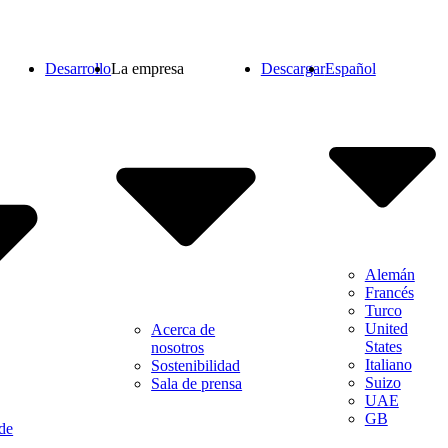
Desarrollo
La empresa
Descargar
Español
Alemán
Francés
Turco
United
Acerca de
States
nosotros
Italiano
Sostenibilidad
Suizo
Sala de prensa
UAE
GB
de