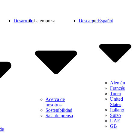
Desarrollo
La empresa
Descargar
Español
Alemán
Francés
Turco
United
Acerca de
States
nosotros
Italiano
Sostenibilidad
Suizo
Sala de prensa
UAE
GB
de