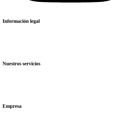
Información legal
Aviso legal
Política de privacidad
Condiciones de venta y entrega
Nuestros servicios
Sectores
Productos
Tecnologías
Empresa
Acerca de nosotros
Sostenibilidad
Carrera profesional