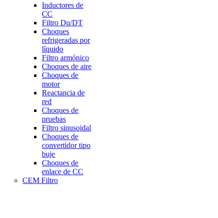
Inductores de
CC
Filtro Du/DT
Choques
refrigeradas por
líquido
Filtro armónico
Choques de aire
Choques de
motor
Reactancia de
red
Choques de
pruebas
Filtro sinusoidal
Choques de
convertidor tipo
buje
Choques de
enlace de CC
CEM Filtro