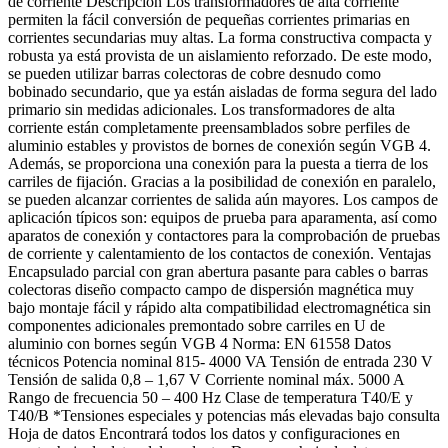
de corriente Descripción Los transformadores de alta corriente
permiten la fácil conversión de pequeñas corrientes primarias en
corrientes secundarias muy altas. La forma constructiva compacta y
robusta ya está provista de un aislamiento reforzado. De este modo,
se pueden utilizar barras colectoras de cobre desnudo como
bobinado secundario, que ya están aisladas de forma segura del lado
primario sin medidas adicionales. Los transformadores de alta
corriente están completamente preensamblados sobre perfiles de
aluminio estables y provistos de bornes de conexión según VGB 4.
Además, se proporciona una conexión para la puesta a tierra de los
carriles de fijación. Gracias a la posibilidad de conexión en paralelo,
se pueden alcanzar corrientes de salida aún mayores. Los campos de
aplicación típicos son: equipos de prueba para aparamenta, así como
aparatos de conexión y contactores para la comprobación de pruebas
de corriente y calentamiento de los contactos de conexión. Ventajas
Encapsulado parcial con gran abertura pasante para cables o barras
colectoras diseño compacto campo de dispersión magnética muy
bajo montaje fácil y rápido alta compatibilidad electromagnética sin
componentes adicionales premontado sobre carriles en U de
aluminio con bornes según VGB 4 Norma: EN 61558 Datos
técnicos Potencia nominal 815- 4000 VA Tensión de entrada 230 V
Tensión de salida 0,8 – 1,67 V Corriente nominal máx. 5000 A
Rango de frecuencia 50 – 400 Hz Clase de temperatura T40/E y
T40/B *Tensiones especiales y potencias más elevadas bajo consulta
Hoja de datos Encontrará todos los datos y configuraciones en