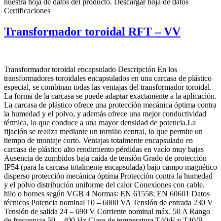
nuestra hoja de datos del producto. Descargar hoja de datos
Certificaciones
Transformador toroidal RFT – VV
Transformador toroidal encapsulado Descripción En los
transformadores toroidales encapsulados en una carcasa de plástico
especial, se combinan todas las ventajas del transformador toroidal.
La forma de la carcasa se puede adaptar exactamente a la aplicación.
La carcasa de plástico ofrece una protección mecánica óptima contra
la humedad y el polvo, y además ofrece una mejor conductividad
térmica, lo que conduce a una mayor densidad de potencia.La
fijación se realiza mediante un tornillo central, lo que permite un
tiempo de montaje corto. Ventajas totalmente encapsulado en
carcasa de plástico alto rendimiento pérdidas en vacío muy bajas
Ausencia de zumbidos baja caída de tensión Grado de protección
IP54 (para la carcasa totalmente encapsulada) bajo campo magnético
disperso protección mecánica óptima Protección contra la humedad
y el polvo distribución uniforme del calor Conexiones con cable,
hilo o bornes según VGB 4 Normas: EN 61558; EN 60601 Datos
técnicos Potencia nominal 10 – 6000 VA Tensión de entrada 230 V
Tensión de salida 24 – 690 V Corriente nominal máx. 50 A Rango
de frecuencia 50 – 400 Hz Clase de temperatura T40/E y T40/B