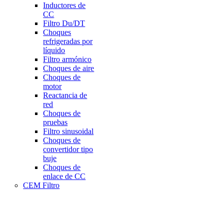
Inductores de
CC
Filtro Du/DT
Choques
refrigeradas por
líquido
Filtro armónico
Choques de aire
Choques de
motor
Reactancia de
red
Choques de
pruebas
Filtro sinusoidal
Choques de
convertidor tipo
buje
Choques de
enlace de CC
CEM Filtro