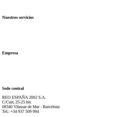
Condiciones de venta y entrega
Nuestros servicios
Sectores
Productos
Tecnologías
Empresa
Acerca de nosotros
Sostenibilidad
Carrera profesional
Sede central
REO ESPAÑA 2002 S.A.
C/Curt, 25-25 bis
08340 Vilassar de Mar · Barcelona
Tel.: +34 937 509 994