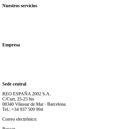
Nuestros servicios
Sectores
Productos
Tecnologías
Empresa
Acerca de nosotros
Sostenibilidad
Carrera profesional
Sede central
REO ESPAÑA 2002 S.A.
C/Curt, 25-25 bis
08340 Vilassar de Mar · Barcelona
Tel.: +34 937 509 994
Correo electrónico:
info@reospain.com
Buscar