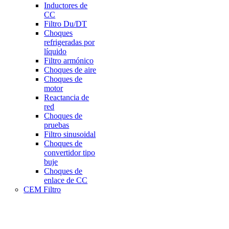
Inductores de
CC
Filtro Du/DT
Choques
refrigeradas por
líquido
Filtro armónico
Choques de aire
Choques de
motor
Reactancia de
red
Choques de
pruebas
Filtro sinusoidal
Choques de
convertidor tipo
buje
Choques de
enlace de CC
CEM Filtro