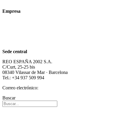
Tecnologías
Empresa
Acerca de nosotros
Sostenibilidad
Carrera profesional
Sede central
REO ESPAÑA 2002 S.A.
C/Curt, 25-25 bis
08340 Vilassar de Mar · Barcelona
Tel.: +34 937 509 994
Correo electrónico:
info@reospain.com
Buscar