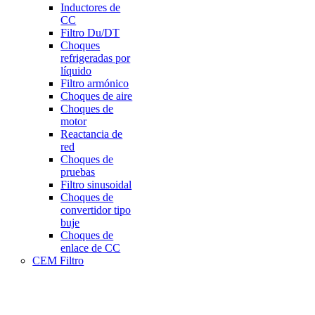
Inductores de
CC
Filtro Du/DT
Choques
refrigeradas por
líquido
Filtro armónico
Choques de aire
Choques de
motor
Reactancia de
red
Choques de
pruebas
Filtro sinusoidal
Choques de
convertidor tipo
buje
Choques de
enlace de CC
CEM Filtro