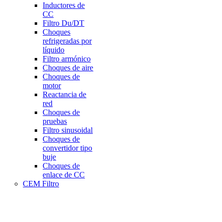
Inductores de
CC
Filtro Du/DT
Choques
refrigeradas por
líquido
Filtro armónico
Choques de aire
Choques de
motor
Reactancia de
red
Choques de
pruebas
Filtro sinusoidal
Choques de
convertidor tipo
buje
Choques de
enlace de CC
CEM Filtro