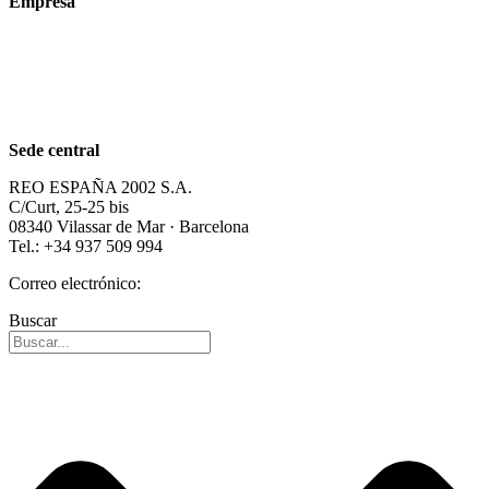
Empresa
Acerca de nosotros
Sostenibilidad
Carrera profesional
Sede central
REO ESPAÑA 2002 S.A.
C/Curt, 25-25 bis
08340 Vilassar de Mar · Barcelona
Tel.: +34 937 509 994
Correo electrónico:
info@reospain.com
Buscar